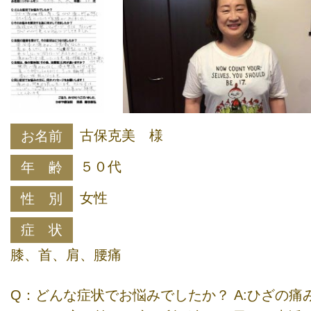
古保克美 様
お名前
５０代
年 齢
女性
性 別
症 状
膝、首、肩、腰痛
Q：どんな症状でお悩みでしたか？ A:ひざの痛