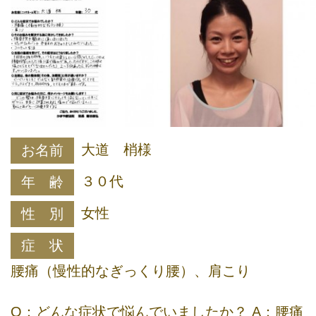
大道 梢様
お名前
３０代
年 齢
女性
性 別
症 状
腰痛（慢性的なぎっくり腰）、肩こり
Q：どんな症状で悩んでいましたか？ A：腰痛