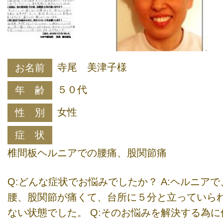
寺尾 美津子様
お名前
５０代
年 齢
女性
性 別
症 状
椎間板ヘルニアでの腰痛、股関節痛
Q:どんな症状でお悩みでしたか？ A:ヘルニアで
腰、股関節が痛くて、台所に５分と立っていら
ない状態でした。 Q:そのお悩みを解決する為に