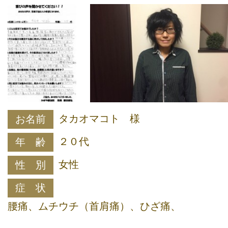
タカオマコト 様
お名前
２０代
年 齢
女性
性 別
症 状
腰痛、ムチウチ（首肩痛）、ひざ痛、