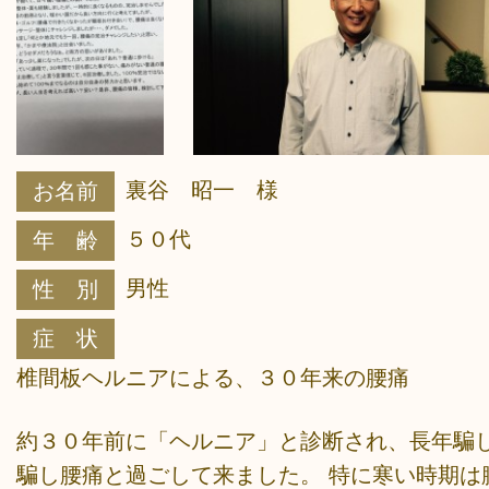
裏谷 昭一 様
お名前
５０代
年 齢
男性
性 別
症 状
椎間板ヘルニアによる、３０年来の腰痛
約３０年前に「ヘルニア」と診断され、長年騙
騙し腰痛と過ごして来ました。 特に寒い時期は