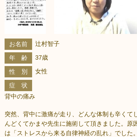
辻村智子
お名前
37歳
年 齢
女性
性 別
症 状
背中の痛み
突然、背中に激痛が走り、どんな体制も辛くて
んどくてかまや先生に施術して頂きました。原
は「ストレスから来る自律神経の乱れ」でした